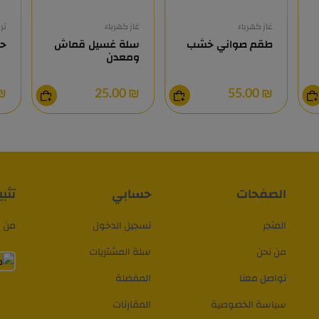
غاز كهرباء
غاز كهرباء
تر
طقم صواني خشب
سلة غسيل قماش
حا
ومعدن
5.00
₪ 25.00
₪ 55.00
الصفحات
حسابي
تثب
المتجر
تسجيل الدخول
من م
من نحن
سلة المشتريات
تواصل معنا
المفضلة
سياسة الخصوصية
المقارنات