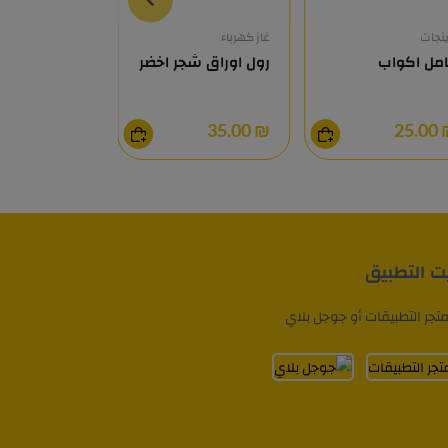
ينجات
غاز كهرباء
مستلزمات البيبي
مل اكواب
رول اوراق شجر اخضر
نونية اطفال
₪ 60.00
₪ 35.00
₪ 2
يت التطبيق
تجر التطبيقات أو جوجل بلاي