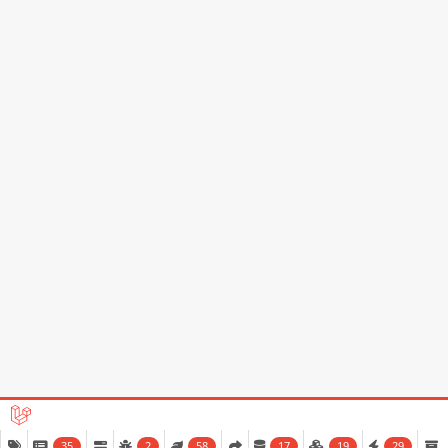
سياسة الخصوصية
المقارنات
شروط الاستخدام
دليل الشراء
تثبيت التطبيق
من متجر التطبيقات أو جوجل بلاي
© حقوق النشر 2026
Paltech Hub
. جميع الحقوق محفوظة.
35
2
58
17
19
29