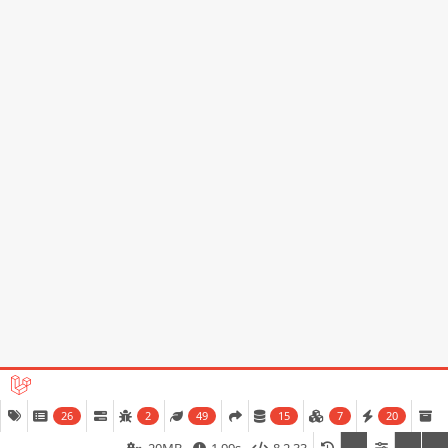
سياسة الخصوصية
المقارنات
شروط الاستخدام
دليل الشراء
تثبيت التطبيق
من متجر التطبيقات أو جوجل بلاي
© حقوق النشر 2026
Paltech Hub
. جميع الحقوق محفوظة.
26
2
49
15
7
20