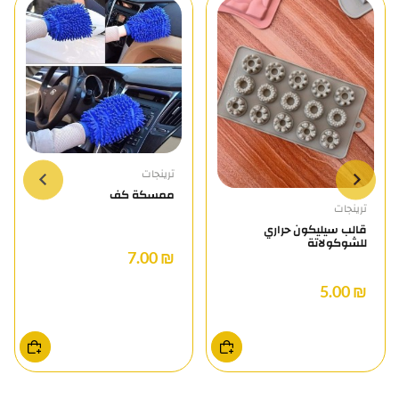
ترينجات
ممسكة كف
ترينجات
قالب سيليكون حراري
للشوكولاتة
₪ 7.00
₪ 5.00